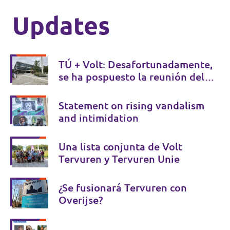
Updates
TÚ + Volt: Desafortunadamente,
se ha pospuesto la reunión del
ayuntamiento, sin embargo, esta
decisión es positiva en términos
Statement on rising vandalism
de transparencia
and intimidation
Una lista conjunta de Volt
Tervuren y Tervuren Unie
¿Se fusionará Tervuren con
Overijse?