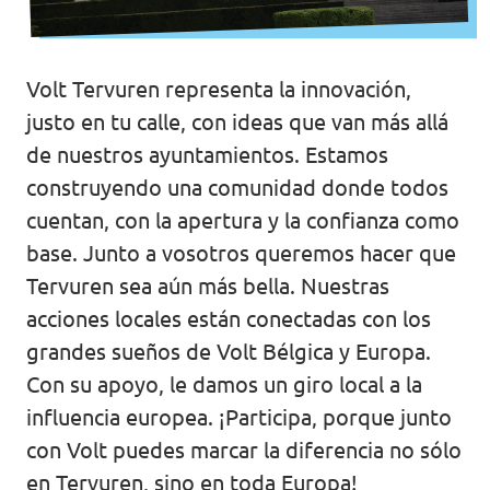
Agenda
Volt Tervuren representa la innovación,
justo en tu calle, con ideas que van más allá
de nuestros ayuntamientos. Estamos
Doneer voor Volt België
construyendo una comunidad donde todos
Doe mee met Volt Europa
cuentan, con la apertura y la confianza como
base. Junto a vosotros queremos hacer que
Homepagina
Tervuren sea aún más bella. Nuestras
acciones locales están conectadas con los
grandes sueños de Volt Bélgica y Europa.
Con su apoyo, le damos un giro local a la
influencia europea. ¡Participa, porque junto
Voluntario
con Volt puedes marcar la diferencia no sólo
en Tervuren, sino en toda Europa!
Website Volt België