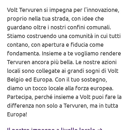
Volt Tervuren si impegna per l'innovazione,
Agenda
proprio nella tua strada, con idee che
guardano oltre i nostri confini comunali.
Stiamo costruendo una comunità in cui tutti
Doneer voor Volt België
contano, con apertura e fiducia come
fondamenta. Insieme a te vogliamo rendere
Doe mee met Volt Europa
Tervuren ancora più bella. Le nostre azioni
locali sono collegate ai grandi sogni di Volt
Homepage
Belgio ed Europa. Con il tuo sostegno,
diamo un tocco locale alla forza europea.
Partecipa, perché insieme a Volt puoi fare la
differenza non solo a Tervuren, ma in tutta
Europa!
Volontario
Website Volt België
Il nostro impegno a livello locale