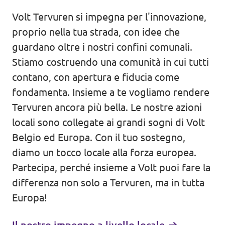
Volt Tervuren si impegna per l'innovazione,
Agenda
proprio nella tua strada, con idee che
guardano oltre i nostri confini comunali.
Stiamo costruendo una comunità in cui tutti
Doneer voor Volt België
contano, con apertura e fiducia come
fondamenta. Insieme a te vogliamo rendere
Doe mee met Volt Europa
Tervuren ancora più bella. Le nostre azioni
locali sono collegate ai grandi sogni di Volt
Homepage
Belgio ed Europa. Con il tuo sostegno,
diamo un tocco locale alla forza europea.
Partecipa, perché insieme a Volt puoi fare la
differenza non solo a Tervuren, ma in tutta
Europa!
Volontario
Website Volt België
Il nostro impegno a livello locale