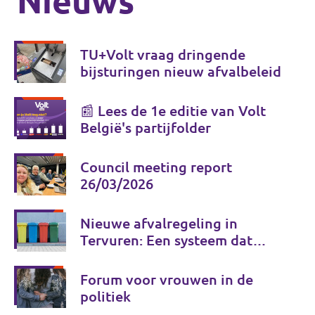
Nieuws
TU+Volt vraag dringende
bijsturingen nieuw afvalbeleid
📰 Lees de 1e editie van Volt
België's partijfolder
Council meeting report
26/03/2026
Nieuwe afvalregeling in
Tervuren: Een systeem dat
burgers schaadt in plaats van
dient
Forum voor vrouwen in de
politiek