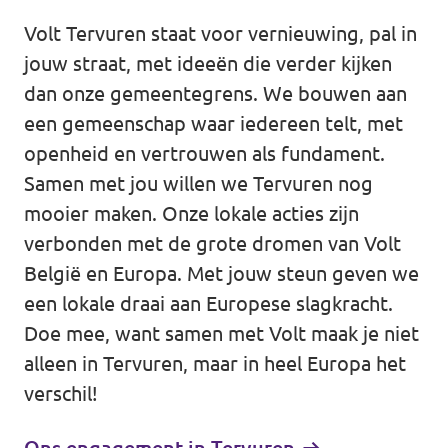
Volt Tervuren staat voor vernieuwing, pal in
Agenda
jouw straat, met ideeën die verder kijken
dan onze gemeentegrens. We bouwen aan
een gemeenschap waar iedereen telt, met
Doneer voor Volt België
openheid en vertrouwen als fundament.
Samen met jou willen we Tervuren nog
Doe mee met Volt Europa
mooier maken. Onze lokale acties zijn
verbonden met de grote dromen van Volt
Homepagina
België en Europa. Met jouw steun geven we
een lokale draai aan Europese slagkracht.
Doe mee, want samen met Volt maak je niet
alleen in Tervuren, maar in heel Europa het
verschil!
Vrijwilliger
Website Volt België
Ons engagement in Tervuren