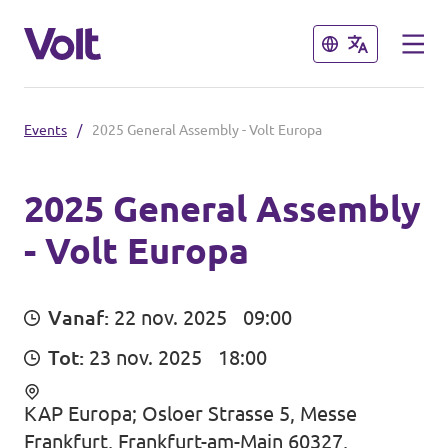
Sluiten
Sluiten
Events
/
2025 General Assembly - Volt Europa
Onze Volt afdelingen in België
Volt België
2025 General Assembly
- Volt Europa
Standpunten
Volt Brussel
Volt Leuven
Over Volt
Vanaf:
22 nov. 2025
09:00
Volt Tervuren
Mensen
Tot:
23 nov. 2025
18:00
Volt Oost-Vlaanderen
KAP Europa; Osloer Strasse 5, Messe
Nieuws
Frankfurt, Frankfurt-am-Main 60327,