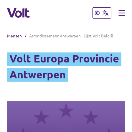
Sluiten
Sluiten
Mensen
/
Arrondissement Antwerpen - Lijst Volt België
Onze Volt afdelingen in België
Volt Europa Provincie
Volt België
Standpunten
Antwerpen
Volt Brussel
Volt Leuven
Over Volt
Volt Tervuren
Mensen
Volt Oost-Vlaanderen
Nieuws