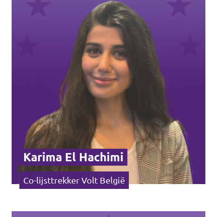
Agenda
Doneer
Word lid
Homepage
Gemeente Antwerpen
Karima El Hachimi
Co-lijsttrekker Volt België
Steun Volt