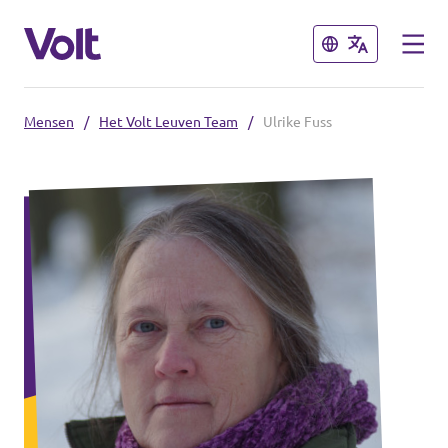
Sluiten
Sluiten
Mensen
/
Het Volt Leuven Team
/
Ulrike Fuss
Kies een taal
Nederlands
Standpunten
Over Volt
Volt België
Volt België
Nieuws
Agenda