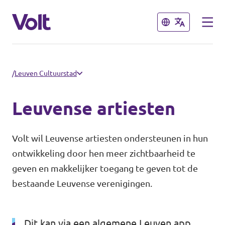
Sluiten
Sluiten
Kies een taal
/
Leuven Cultuurstad
Nederlands
Leuvense artiesten
Standpunten
Volt wil Leuvense artiesten ondersteunen in hun
Over Volt
ontwikkeling door hen meer zichtbaarheid te
Volt België
geven en makkelijker toegang te geven tot de
Volt België
bestaande Leuvense verenigingen.
Nieuws
Agenda
Dit kan via een algemene Leuven app