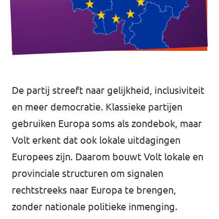
Volt West-Vlaanderen
Volt Antwerpen
Volt Wallonie
Volt Brussel
De partij streeft naar gelijkheid, inclusiviteit
Volt Zeeland
en meer democratie. Klassieke partijen
gebruiken Europa soms als zondebok, maar
Volt erkent dat ook lokale uitdagingen
Europees zijn. Daarom bouwt Volt lokale en
provinciale structuren om signalen
rechtstreeks naar Europa te brengen,
zonder nationale politieke inmenging.