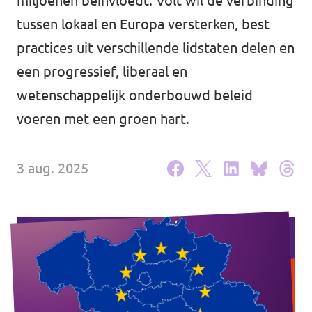
miljoenen beïnvloedt. Volt wil de verbinding
Volt Nederland
Agenda
tussen lokaal en Europa versterken, best
Volt Zeeland
practices uit verschillende lidstaten delen en
een progressief, liberaal en
wetenschappelijk onderbouwd beleid
Doneer
voeren met een groen hart.
Word lid
3 aug. 2025
Homepage
Steun Volt