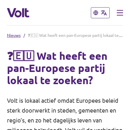
Sluiten
Sluiten
Nieuws
/
❓🇪🇺 Wat heeft een pan-Europese partij lokaal te zoeken?
Volt België
❓🇪🇺 Wat heeft een
Volt België
pan-Europese partij
Standpunten
Volt West-Vlaanderen
lokaal te zoeken?
Volt Antwerpen
Over Volt
Volt Wallonië
Volt is lokaal actief omdat Europees beleid
Mensen
sterk doorwerkt in steden, gemeenten en
Volt Brussel
regio’s, en zo het dagelijks leven van
Nieuws