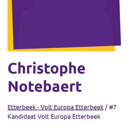
Volt Antwerpen
Agenda
Volt Leuven
Volt Tervuren
Doneer
Volt West-Vlaanderen
Word lid
Christophe
Etterbeek
Notebaert
Sint-Gillis
Etterbeek - Volt Europa Etterbeek
/
#7
Brussel-stad
Kandidaat Volt Europa Etterbeek
Koekelberg