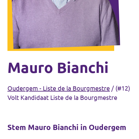
Volt Antwerpen
Agenda
Volt Leuven
Volt Tervuren
Doneer
Volt West-Vlaanderen
Word lid
Mauro Bianchi
Etterbeek
Oudergem - Liste de la Bourgmestre
/
(#12)
Sint-Gillis
Volt Kandidaat Liste de la Bourgmestre
Brussel-stad
Stem Mauro Bianchi in Oudergem
Koekelberg