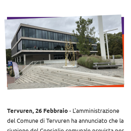
Agenda
Doneer voor Volt België
Doe mee met Volt Europa
Homepage
Tervuren, 26 Febbraio
- L'amministrazione
Volontario
del Comune di Tervuren ha annunciato che la
riunione del Consiglio comunale prevista per
Website Volt België