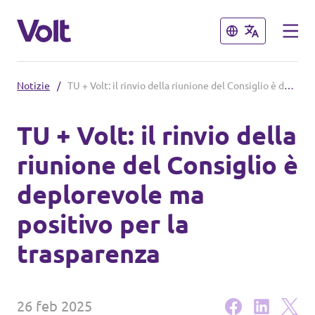
Chiudi
Chiudi
Notizie
/
TU + Volt: il rinvio della riunione del Consiglio è deplorevole ma positivo per la trasparenza
Select a language
TU + Volt: il rinvio della
Italiano
riunione del Consiglio è
Politiche
deplorevole ma
Informazioni su Volt
positivo per la
Volt België
Persone
trasparenza
Volt België
Notizie
26 feb 2025