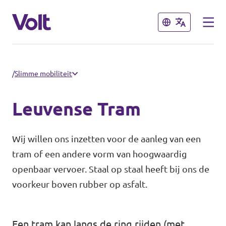
Sluiten
Sluiten
Kies een taal
/
Slimme mobiliteit
Nederlands
Leuvense Tram
Standpunten
Wij willen ons inzetten voor de aanleg van een
Over Volt
tram of een andere vorm van hoogwaardig
Volt België
openbaar vervoer. Staal op staal heeft bij ons de
Volt België
voorkeur boven rubber op asfalt.
Nieuws
Agenda
Een tram kan langs de ring rijden (met