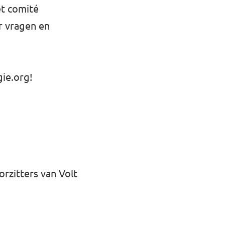
et comité
r vragen en
gie.org
!
rzitters van Volt