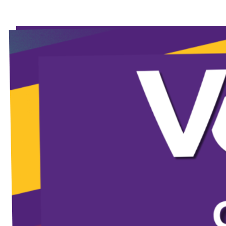
Volt Nederland
Agenda
Volt Zeeland
Doneer
Word lid
Homepage
Steun Volt