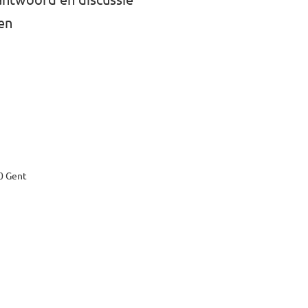
en
0 Gent