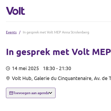
Events
/
In gesprek met Volt MEP Anna Strolenberg
Volt België
Volt België
In gesprek met Volt MEP
Standpunten
Volt West-Vlaanderen
14 mei 2025
18:30 - 21:30
Volt Antwerpen
Over Volt
Volt Hub, Galerie du Cinquantenaire, Av. de
Volt Wallonië
Mensen
Toevoegen aan agenda
Volt Brussel
Nieuws