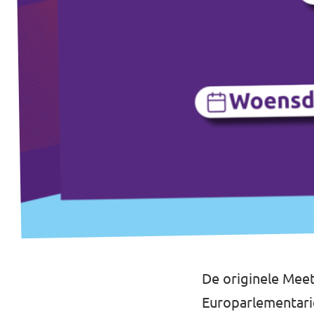
Volt West-Vlaanderen
Volt Antwerpen
Volt Wallonie
Volt Brussel
Volt Zeeland
De originele Meet
Europarlementarië