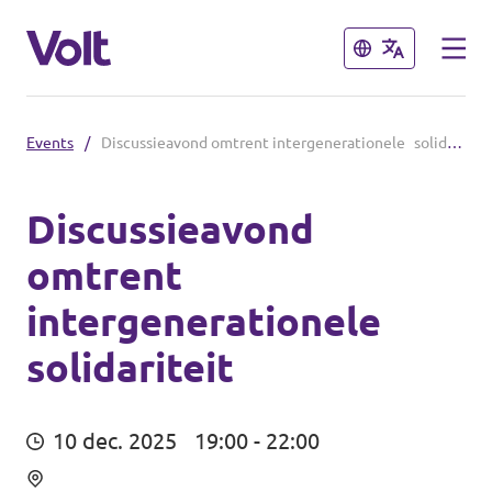
Sluiten
Sluiten
Events
/
Discussieavond omtrent intergenerationele solidariteit
Volt België
Volt België
Discussieavond
omtrent
Standpunten
Volt Oost-Vlaanderen
intergenerationele
Over Volt
solidariteit
Nieuws
10 dec. 2025
19:00 - 22:00
Agenda