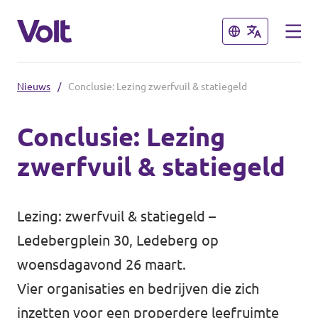
Sluiten
Sluiten
Nieuws
/
Conclusie: Lezing zwerfvuil & statiegeld
Volt België
Conclusie: Lezing
Volt België
zwerfvuil & statiegeld
Standpunten
Volt Oost-Vlaanderen
Over Volt
Lezing: zwerfvuil & statiegeld
–
Ledebergplein 30, Ledeberg op
woensdagavond 26 maart.
Nieuws
Vier organisaties en bedrijven die zich
Agenda
inzetten voor een properdere leefruimte