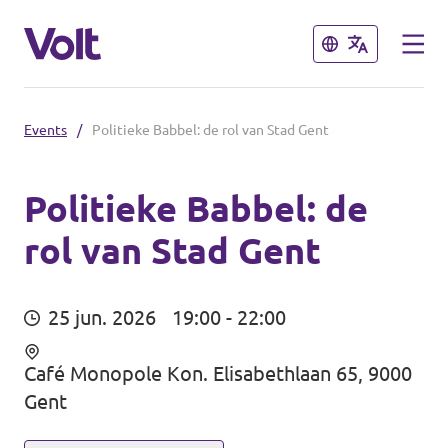
Sluiten
Sluiten
Events
/
Politieke Babbel: de rol van Stad Gent
Volt België
Volt België
Politieke Babbel: de
rol van Stad Gent
Standpunten
Volt Oost-Vlaanderen
Over Volt
25 jun. 2026
19:00 - 22:00
Café Monopole Kon. Elisabethlaan 65, 9000
Nieuws
Gent
Agenda