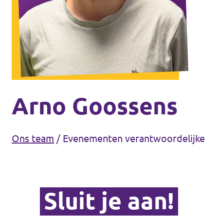
Doneer
Word lid
Homepage
Arno Goossens
Ons team
/
Evenementen verantwoordelijke
Steun Volt
Sluit je aan!