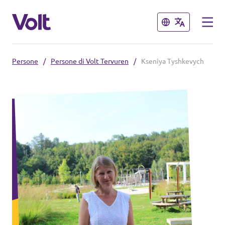
Chiudi
Chiudi
Persone
/
Persone di Volt Tervuren
/
Kseniya Tyshkevych
Select a language
Italiano
Politiche
Informazioni su Volt
Volt België
Persone
Volt België
Notizie