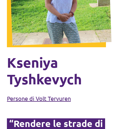
Agenda
Doneer voor Volt België
Doe mee met Volt Europa
Kseniya
Homepage
Tyshkevych
Persone di Volt Tervuren
Volontario
“Rendere le strade di
Website Volt België