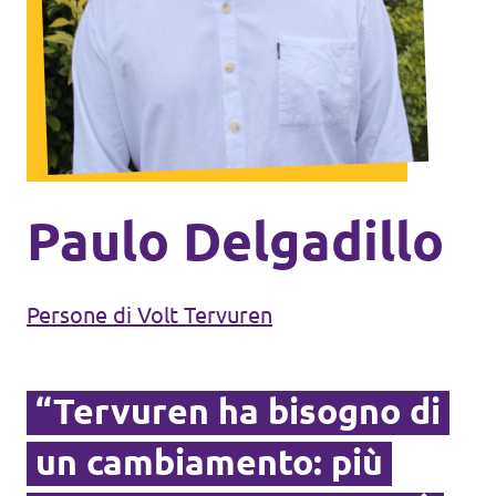
Agenda
Doneer voor Volt België
Doe mee met Volt Europa
Paulo Delgadillo
Homepage
Persone di Volt Tervuren
“Tervuren ha bisogno di
Volontario
un cambiamento: più
Website Volt België