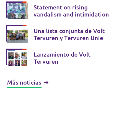
ayuntamiento, sin embargo,
Statement on rising
esta decisión es positiva en
vandalism and intimidation
términos de transparencia
Una lista conjunta de Volt
Tervuren y Tervuren Unie
Lanzamiento de Volt
Tervuren
Más noticias