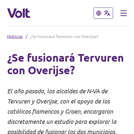
Cerrar
Cerrar
Noticias
/
¿Se fusionará Tervuren con Overijse?
Selecciona un idioma
¿Se fusionará Tervuren
Español
con Overijse?
Políticas
Sobre Volt
El año pasado, los alcaldes de N-VA de
Volt België
Tervuren y Overijse, con el apoyo de los
Personas
Volt België
católicos flamencos y Groen, encargaron
discretamente un estudio para explorar la
Noticias
posibilidad de fusionar los dos municipios.