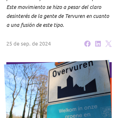
Este movimiento se hizo a pesar del claro
Agenda
desinterés de la gente de Tervuren en cuanto
a una fusión de este tipo.
Doneer voor Volt België
25 de sep. de 2024
Doe mee met Volt Europa
Homepagina
Voluntario
Website Volt België