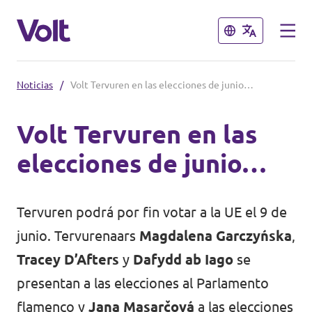
Cerrar
Cerrar
Noticias
/
Volt Tervuren en las elecciones de junio…
Selecciona un idioma
Volt Tervuren en las
Español
elecciones de junio…
Políticas
Sobre Volt
Tervuren podrá por fin votar a la UE el 9 de
Volt België
junio. Tervurenaars
Magdalena Garczyńska
,
Personas
Volt België
Tracey D’Afters
y
Dafydd ab Iago
se
presentan a las elecciones al Parlamento
Noticias
flamenco y
Jana Masarčová
a las elecciones