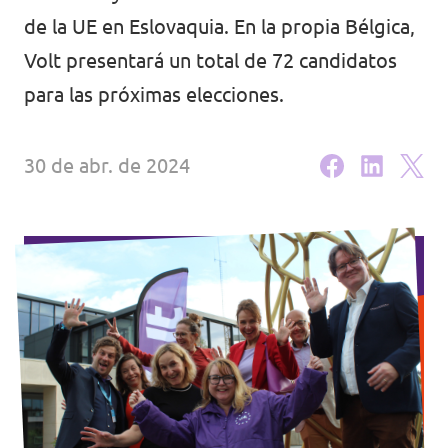
de la UE en Eslovaquia. En la propia Bélgica,
Agenda
Volt presentará un total de 72 candidatos
para las próximas elecciones.
Doneer voor Volt België
30 de abr. de 2024
Doe mee met Volt Europa
Homepagina
Voluntario
Website Volt België