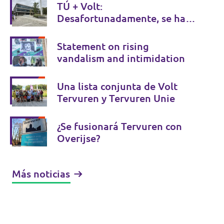
TÚ + Volt:
Desafortunadamente, se ha
pospuesto la reunión del
ayuntamiento, sin embargo,
Statement on rising
esta decisión es positiva en
vandalism and intimidation
términos de transparencia
Una lista conjunta de Volt
Tervuren y Tervuren Unie
¿Se fusionará Tervuren con
Overijse?
Más noticias