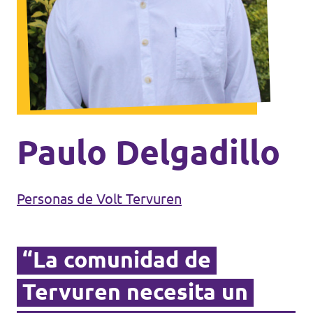
Agenda
Doneer voor Volt België
Doe mee met Volt Europa
Paulo Delgadillo
Homepagina
Personas de Volt Tervuren
“La comunidad de
Voluntario
Tervuren necesita un
Website Volt België