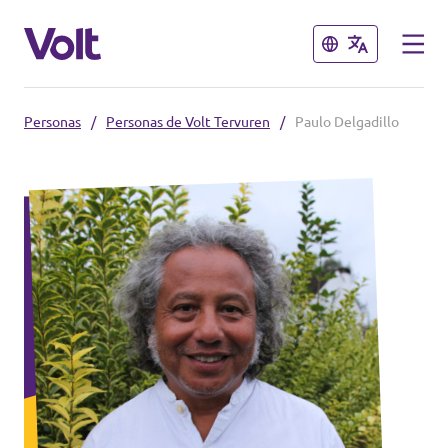
Cerrar
Cerrar
Personas
/
Personas de Volt Tervuren
/
Paulo Delgadillo
Selecciona un idioma
Español
Políticas
Sobre Volt
Volt België
Personas
Volt België
Noticias