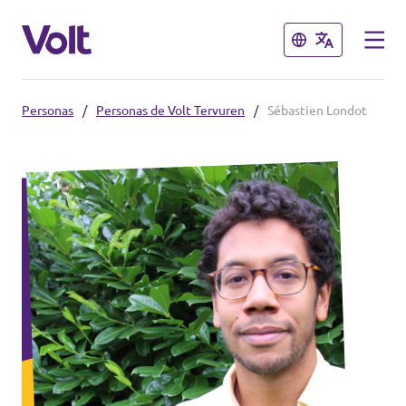
Cerrar
Cerrar
Personas
/
Personas de Volt Tervuren
/
Sébastien Londot
Selecciona un idioma
Español
Políticas
Sobre Volt
Volt België
Personas
Volt België
Noticias