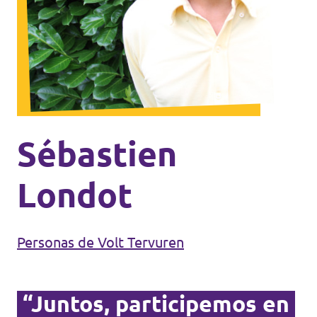
Agenda
Doneer voor Volt België
Doe mee met Volt Europa
Sébastien
Homepagina
Londot
Personas de Volt Tervuren
Voluntario
“Juntos, participemos en
Website Volt België