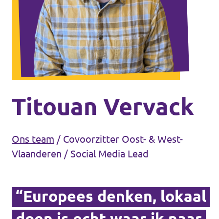
Volt Brussel
Agenda
Volt Antwerpen
Volt Oost-Vlaanderen
Doneer
Volt West-Vlaanderen
Word lid
Titouan Vervack
Homepagina
Ons team
/
Covoorzitter Oost- & West-
Vlaanderen / Social Media Lead
Steun Volt
“Europees denken, lokaal
doen is echt waar ik naar