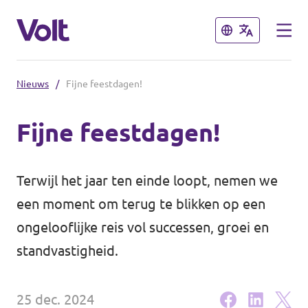
Sluiten
Sluiten
Nieuws
/
Fijne feestdagen!
Kies een taal
Fijne feestdagen!
Nederlands
Standpunten
Terwijl het jaar ten einde loopt, nemen we
Over Volt
een moment om terug te blikken op een
Onze lokale afdelingen
ongelooflijke reis vol successen, groei en
Mensen
standvastigheid.
Volt Leuven
Volt Tervuren
Nieuws
25 dec. 2024