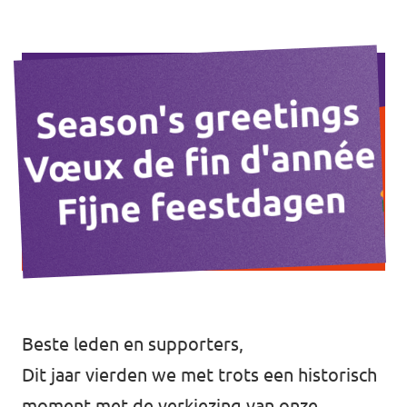
Volt Brussel
Agenda
Volt Antwerpen
Volt Oost-Vlaanderen
Doneer
Volt West-Vlaanderen
Word lid
Homepagina
Steun Volt
Beste leden en supporters,
Dit jaar vierden we met trots een historisch
moment met de verkiezing van onze