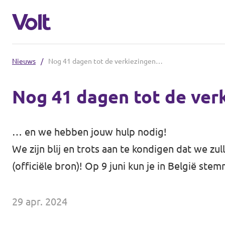
Nieuws
/
Nog 41 dagen tot de verkiezingen…
Kies een taal
Nog 41 dagen tot de ve
Nederlands
Standpunten
… en we hebben jouw hulp nodig!
Over Volt
We zijn blij en trots aan te kondigen dat we z
Onze lokale afdelingen
(
officiële bron
)! Op 9 juni kun je in België st
Mensen
Volt Leuven
29 apr. 2024
Volt Tervuren
Nieuws