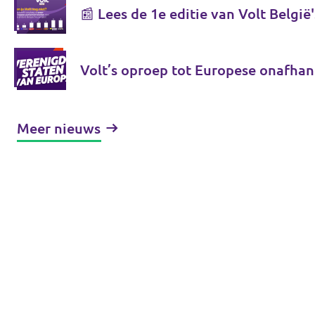
📰 Lees de 1e editie van Volt België'
Volt’s oproep tot Europese onafhan
Meer nieuws