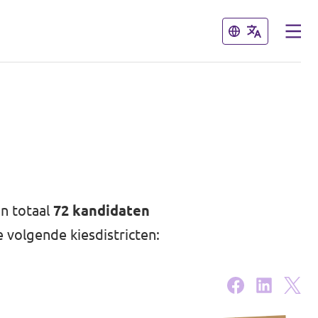
Sluiten
Sluiten
in totaal
72 kandidaten
e volgende kiesdistricten: