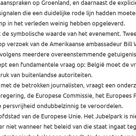
e aanspraken op Groenland, en daarnaast de explic
n signalen die een duidelijke rode lijn hadden moe
p in het verleden weinig hebben opgeleverd.
t de symbolische waarde van het evenement. Twee
 op verzoek van de Amerikaanse ambassadeur Bill 
 volgens meerdere overeenstemmende getuigenisse
pt een fundamentele vraag op: België moet de vrij
ruk van buitenlandse autoriteiten.
uit met de betrokken journalisten, vraagt een onde
he regering, de Europese Commissie, het Europees 
persvrijheid ondubbelzinnig te veroordelen.
oofdstad van de Europese Unie. Het Jubelpark is n
r niet wanneer het beleid van die staat ingaat t