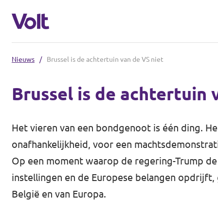
Nieuws
/
Brussel is de achtertuin van de VS niet
Kies een taal
Brussel is de achtertuin 
Nederlands
Standpunten
Het vieren van een bondgenoot is één ding. He
Over Volt
onafhankelijkheid, voor een machtsdemonstratie
Onze lokale afdelingen
Op een moment waarop de regering-Trump de aa
Mensen
instellingen en de Europese belangen opdrijft,
Volt Leuven
België en van Europa.
Volt Tervuren
Nieuws