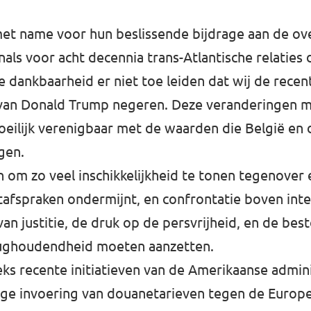
 met name voor hun beslissende bijdrage aan de o
ls voor acht decennia trans-Atlantische relaties
dankbaarheid er niet toe leiden dat wij de recent
 van Donald Trump negeren. Deze veranderingen m
 moeilijk verenigbaar met de waarden die België en
gen.
 om zo veel inschikkelijkheid te tonen tegenover
aatafspraken ondermijnt, en confrontatie boven in
van justitie, de druk op de persvrijheid, en de be
rughoudendheid moeten aanzetten.
eks recente initiatieven van de Amerikaanse admin
ige invoering van douanetarieven tegen de Europes