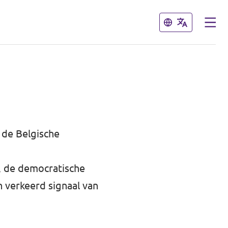
Sluiten
Sluiten
 de Belgische
, de democratische
n verkeerd signaal van