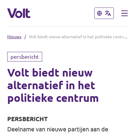
Sluiten
Sluiten
Nieuws
/
Volt biedt nieuw alternatief in het politieke centrum
Kies een taal
persbericht
Nederlands
Volt biedt nieuw
Standpunten
alternatief in het
Over Volt
Onze lokale afdelingen
politieke centrum
Mensen
Volt Leuven
PERSBERICHT
Volt Tervuren
Nieuws
Deelname van nieuwe partijen aan de