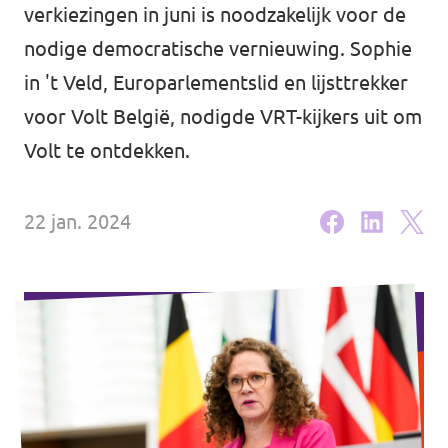
Volt Brussel
verkiezingen in juni is noodzakelijk voor de
Agenda
nodige democratische vernieuwing. Sophie
Volt Antwerpen
in 't Veld, Europarlementslid en lijsttrekker
Volt Oost-Vlaanderen
voor Volt België, nodigde VRT-kijkers uit om
Doneer
Volt West-Vlaanderen
Volt te ontdekken.
Word lid
22 jan. 2024
Homepagina
Steun Volt