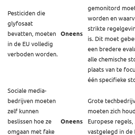
gemonitord moe
Pesticiden die
worden en waarv
glyfosaat
strikte regelgevi
bevatten, moeten
Oneens
is. Dit moet gebe
in de EU volledig
een bredere eval
verboden worden.
alle chemische st
plaats van te foc
één specifieke sto
Sociale media-
bedrijven moeten
Grote techbedrij
zelf kunnen
moeten zich hou
beslissen hoe ze
Oneens
Europese regels, 
omgaan met fake
vastgelegd in de 