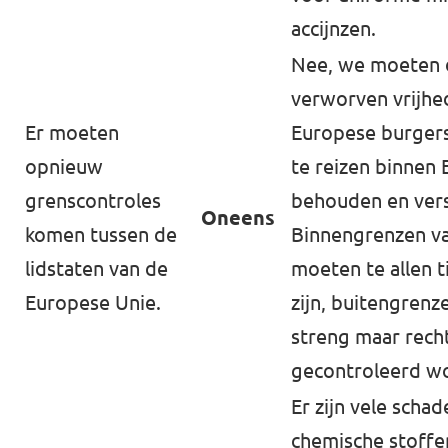
accijnzen.
Nee, we moeten 
verworven vrijhe
Er moeten
Europese burgers
opnieuw
te reizen binnen
grenscontroles
behouden en vers
Oneens
komen tussen de
Binnengrenzen v
lidstaten van de
moeten te allen ti
Europese Unie.
zijn, buitengren
streng maar rech
gecontroleerd w
Er zijn vele schade
chemische stoffe