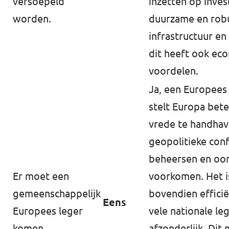
versoepeld
inzetten op inves
worden.
duurzame en rob
infrastructuur en
dit heeft ook ec
voordelen.
Ja, een Europees
stelt Europa bete
vrede te handhav
geopolitieke conf
beheersen en oor
Er moet een
voorkomen. Het i
gemeenschappelijk
bovendien effici
Eens
Europees leger
vele nationale le
komen.
afzonderlijk. Dit