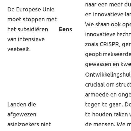
naar een meer d
De Europese Unie
en innovatieve l
moet stoppen met
We staan ook op
het subsidiëren
Eens
innovatieve tech
van intensieve
zoals CRISPR, ge
veeteelt.
geoptimaliseerd
gewassen en kwe
Ontwikkelingshul
cruciaal om struc
armoede en ongel
Landen die
tegen te gaan. Do
afgewezen
te houden raken 
asielzoekers niet
de mensen. We 