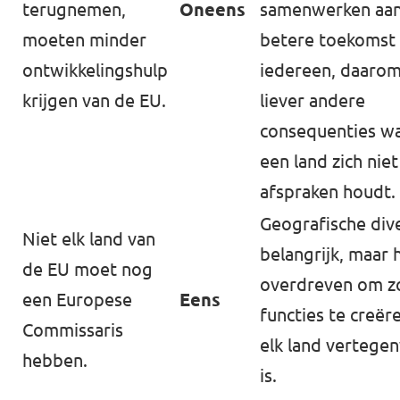
terugnemen,
Oneens
samenwerken aan
moeten minder
betere toekomst
ontwikkelingshulp
iedereen, daarom 
krijgen van de EU.
liever andere
consequenties w
een land zich nie
afspraken houdt.
Geografische diver
Niet elk land van
belangrijk, maar h
de EU moet nog
overdreven om z
een Europese
Eens
functies te creër
Commissaris
elk land vertege
hebben.
is.