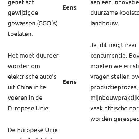
genetisch
aan een innovati
Eens
gewijzigde
duurzame koolst
gewassen (GGO's)
landbouw.
toelaten.
Ja, dit neigt naar
Het moet duurder
concurrentie. Bo
worden om
moeten we ernst
elektrische auto’s
vragen stellen ov
Eens
uit China in te
productieproces,
Volt Europa
voeren in de
mijnbouwpraktijk
Europese Unie.
vaak ethische no
Volt is een pan-Europese politieke partij met
worden gerespec
meer dan 30.000 leden en 250 verkozenen over
heel Europa.
De Europese Unie