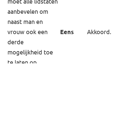
moet alle lidstaten
Volt Europa website
aanbevelen om
naast man en
Ontdek alle Volt afdelingen
vrouw ook een
Eens
Akkoord.
derde
mogelijkheid toe
te laten op
paspoorten.
Geschoolde
werknemers
Zij moeten de off
moeten
procedure doorl
Eens
gemakkelijker naar
positieve evaluat
de EU kunnen
geval worden toe