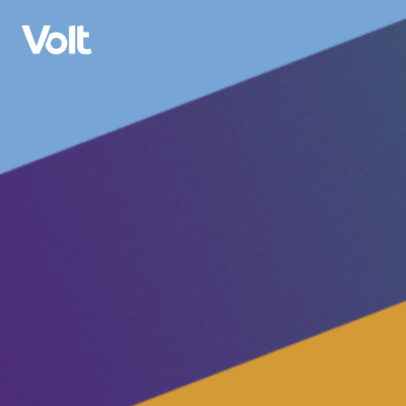
Kies een taal
Nederlands
Standpunten
Over Volt
Onze lokale afdelingen
Mensen
Volt Leuven
Volt Tervuren
Nieuws