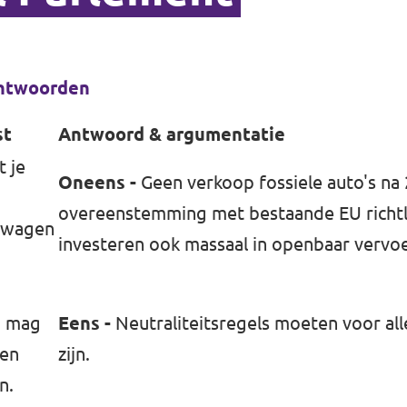
Antwoorden
st
Antwoord & argumentatie
 je
Oneens -
Geen verkoop fossiele auto's na 
overeenstemming met bestaande EU richtl
elwagen
investeren ook massaal in openbaar vervoe
d mag
Eens -
Neutraliteitsregels moeten voor alle
een
zijn.
n.