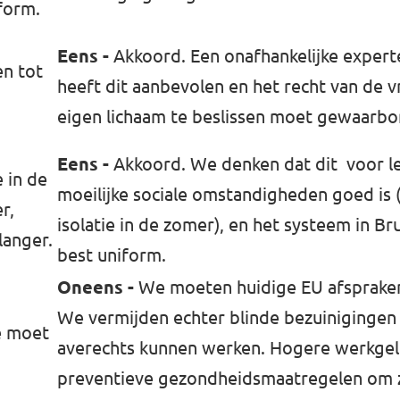
form.
Eens -
Akkoord. Een onafhankelijke exper
n tot
heeft dit aanbevolen en het recht van de
eigen lichaam te beslissen moet gewaarb
Eens -
Akkoord. We denken dat dit voor le
 in de
moeilijke sociale omstandigheden goed is 
r,
isolatie in de zomer), en het systeem in Bru
langer.
best uniform.
Oneens -
We moeten huidige EU afspraken
We vermijden echter blinde bezuinigingen d
e moet
averechts kunnen werken. Hogere werkgel
preventieve gezondheidsmaatregelen om z