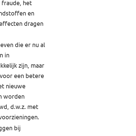
 fraude, het
andstoffen en
effecten dragen
ven die er nu al
n in
kelijk zijn, maar
 voor een betere
et nieuwe
n worden
wd, d.w.z. met
voorzieningen.
ggen bij