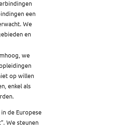
verbindingen
bindingen een
verwacht. We
gebieden en
omhoog, we
s opleidingen
iet op willen
n, enkel als
orden.
nd in de Europese
t”. We steunen