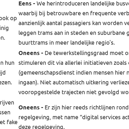
Eens -
We herintroduceren landelijke bus
waarbij bij betrouwbare en frequente ver
 ook op
aanzienlijk aantal passagiers kan worden 
inig
leggen trams aan in steden en suburbane 
n.
buurttrams in meer landelijke regio's.
Oneens -
De tewerkstellingsgraad moet 
n hun
stimuleren dit via allerlei initiatieven zoal
ijd
(gemeenschapsdienst indien mensen hier n
ezen.
ingaan). Niet automatisch uitkering verlieze
vooropgestelde trajecten niet gevolgd w
rijven
Oneens -
Er zijn hier reeds richtlijnen ro
ssen
regelgeving, met name “digital services ac
t ⁠fake
deze regelgeving.