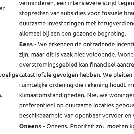
verminderen, een intensievere strijd tegen
en⁠
stopzetten van subsidies voor fossiele br
duurzame investeringen met terugverdien
allemaal bij aan een gezonde begroting.
Eens -
We erkennen de ontradende incentie
zijn, maar dit is vaak niet voldoende. Wone
overstromingsgebied kan financieel aantrek
voelige
catastrofale gevolgen hebben. We pleiten
ruimtelijke ordening die rekening houdt m
.
klimaatomstandigheden. Nieuwe woninge
preferentieel op duurzame locaties gebou
beschikbaarheid van openbaar vervoer en 
Oneens -
Oneens. Prioriteit zou moeten li