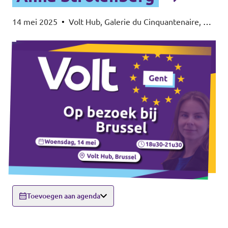
14 mei 2025
•
Volt Hub, Galerie du Cinquantenaire, Av.
de Tervuren 32-36, 1040 Etterbeek
Volt Europa
Toevoegen aan agenda
Volt is een pan-Europese politieke partij met