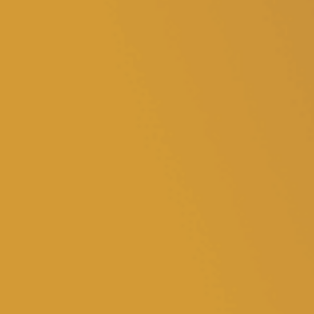
Volt Nederland
Agenda
Volt Zeeland
Doneer
Word lid
Homepage
Steun Volt