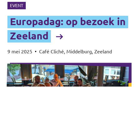
meer dan 30.000 leden en 250
EVENT
vertegenwoordigers over heel Europa.
Europadag: op bezoek in
Volt Europa website
Zeeland
9 mei 2025
•
Café Cliché, Middelburg, Zeeland
Ontdek alle Volt afdelingen