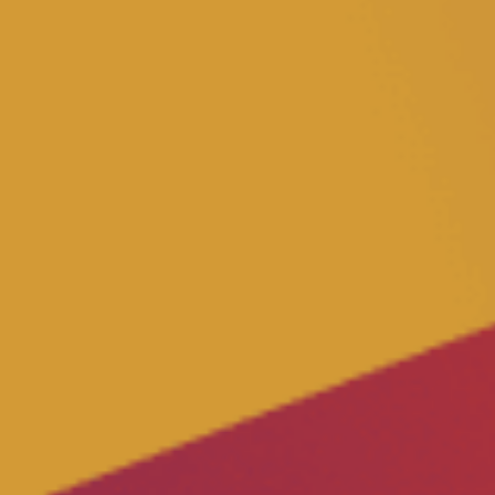
Volt West-Vlaanderen
Volt Antwerpen
Volt Wallonie
Volt Brussel
Volt Zeeland