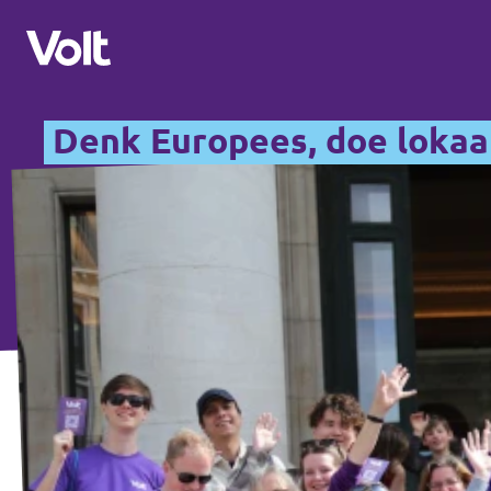
Denk Europees, doe lokaa
Kies een taal
Nederlands
Standpunten
Over Volt
Onze lokale afdelingen
Mensen
Volt Leuven
Volt Tervuren
Nieuws