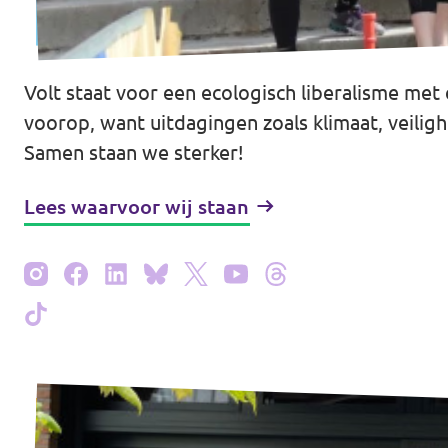
Vacatures
Word vrijwilliger
Volt staat voor een ecologisch liberalisme me
voorop, want uitdagingen zoals klimaat, veilig
Contact
Samen staan we sterker!
Lees waarvoor wij staan